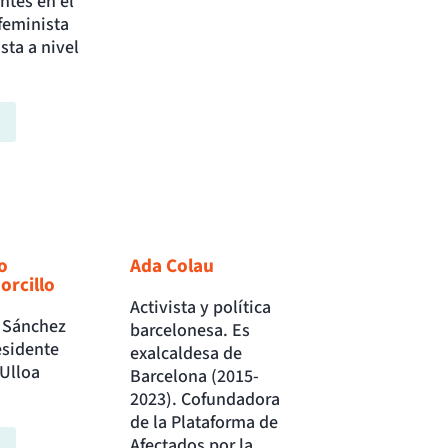
ntes en el
feminista
sta a nivel
o
Ada Colau
orcillo
Activista y política
 Sánchez
barcelonesa. Es
esidente
exalcaldesa de
Ulloa
Barcelona (2015-
2023). Cofundadora
de la Plataforma de
Afectados por la