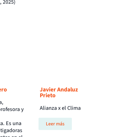
, 2025)
ero
Javier Andaluz
Prieto
a,
Alianza x el Clima
profesora y
a. Es una
Leer más
stigadoras