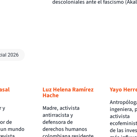
descoloniales ante el fascismo (Akal
cial 2026
asal
Luz Helena Ramírez
Yayo Herr
Hache
Antropólog
r y
Madre, activista
ingeniera, 
antirracista y
activista
or de
defensora de
ecofeminist
nun mundo
derechos humanos
de las inve
 revista
colombiana residente