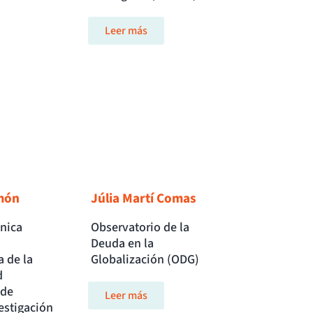
Leer más
món
Júlia Martí Comas
nica
Observatorio de la
Deuda en la
a de la
Globalización (ODG)
d
 de
Leer más
estigación