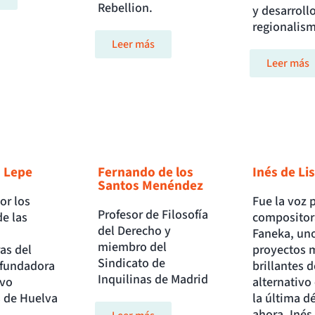
Rebellion.
y desarroll
regionalis
Leer más
Leer más
o Lepe
Fernando de los
Inés de Lis
Santos Menéndez
or los
Fue la voz p
Profesor de Filosofía
e las
compositor
del Derecho y
Faneka, uno
miembro del
as del
proyectos 
Sindicato de
fundadora
brillantes d
Inquilinas de Madrid
ivo
alternativo 
s de Huelva
la última d
ahora, Inés