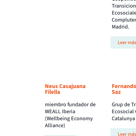
Transicio
Ecosociale
Compluten
Madrid.
Leer má
Neus Casajuana
Fernando
Filella
Saz
miembro fundador de
Grup de Tr
WEALL Iberia
Ecosocial
(Wellbeing Economy
Catalunya
Alliance)
Leer má