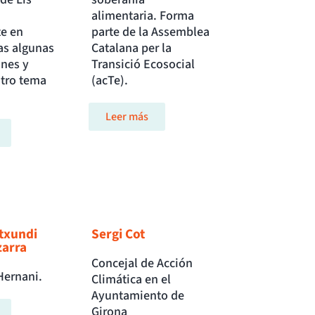
alimentaria. Forma
e en
parte de la Assemblea
ras algunas
Catalana per la
ones y
Transició Ecosocial
otro tema
(acTe).
Leer más
txundi
Sergi Cot
zarra
Concejal de Acción
Hernani.
Climática en el
Ayuntamiento de
Girona