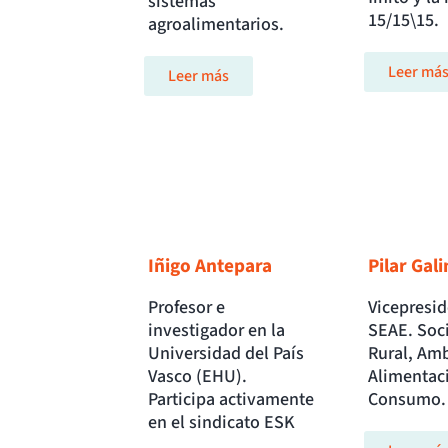
sistemas
15/15\15.
agroalimentarios.
Leer má
Leer más
Iñigo Antepara
Pilar Gal
Profesor e
Vicepresid
investigador en la
SEAE. Soc
Universidad del País
Rural, Amb
Vasco (EHU).
Alimentac
Participa activamente
Consumo.
en el sindicato ESK