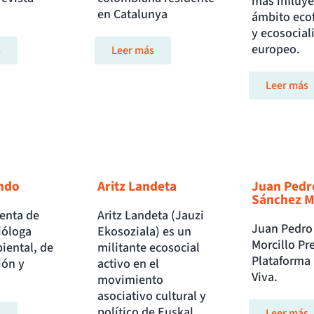
más influye
en Catalunya
ámbito eco
y ecosociali
europeo.
s
Leer más
Leer más
indo
Aritz Landeta
Juan Pedr
Sánchez M
enta de
Aritz Landeta (Jauzi
Juan Pedro
ióloga
Ekosoziala) es un
Morcillo Pr
iental, de
militante ecosocial
Plataforma 
ión y
activo en el
Viva.
movimiento
asociativo cultural y
político de Euskal
Leer más