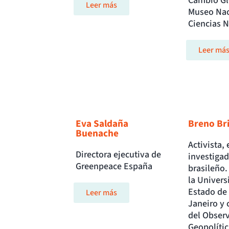
Cambio Gl
Leer más
Museo Nac
Ciencias N
Leer má
Eva Saldaña
Breno Br
Buenache
Activista, 
Directora ejecutiva de
investigad
Greenpeace España
brasileño.
la Univers
Estado de 
Leer más
Janeiro y
del Observ
Geopolític