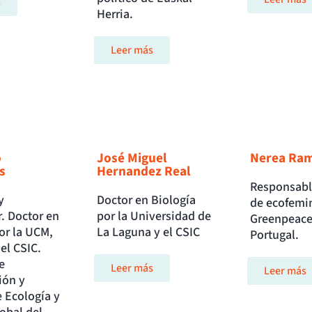
s
Herria.
Leer más
o
José Miguel
Nerea Ramí
s
Hernandez Real
Responsabl
y
Doctor en Biología
de ecofemi
. Doctor en
por la Universidad de
Greenpeace
or la UCM,
La Laguna y el CSIC
Portugal.
 el CSIC.
e
Leer más
Leer más
ión y
e Ecología y