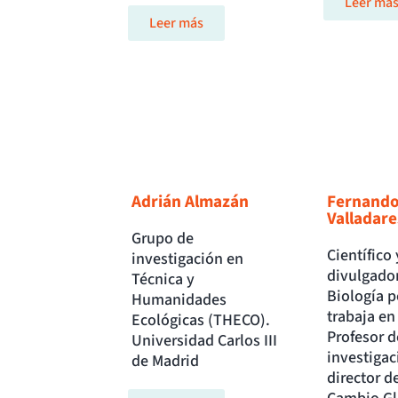
Leer má
Leer más
Adrián Almazán
Fernand
Valladare
Grupo de
Científico 
investigación en
divulgador
Técnica y
Biología p
Humanidades
trabaja en
Ecológicas (THECO).
Profesor d
Universidad Carlos III
investigac
de Madrid
director d