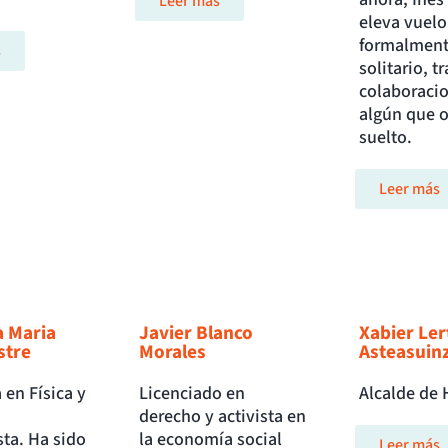
Leer más
eleva vuelo
formalment
s
solitario, t
colaboraci
algún que 
suelto.
Leer más
a Maria
Javier Blanco
Xabier Ler
stre
Morales
Asteasuin
 en Física y
Licenciado en
Alcalde de 
derecho y activista en
ta. Ha sido
la economía social
Leer más