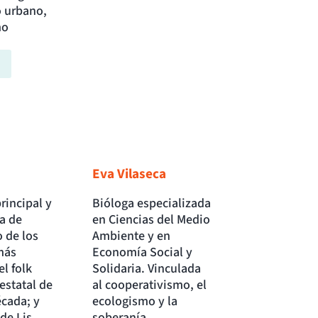
o urbano,
mo
Eva Vilaseca
rincipal y
Bióloga especializada
a de
en Ciencias del Medio
 de los
Ambiente y en
más
Economía Social y
el folk
Solidaria. Vinculada
estatal de
al cooperativismo, el
écada; y
ecologismo y la
 de Lis
soberanía