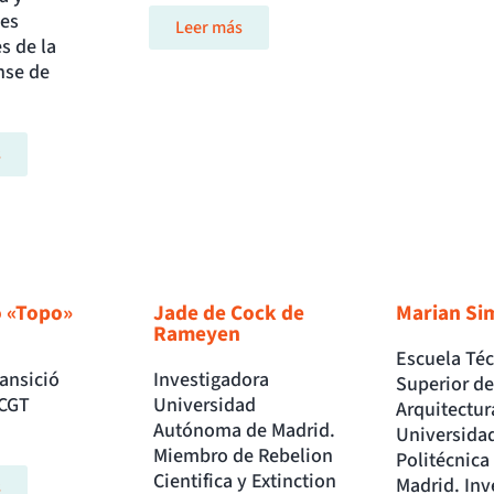
nes
Leer más
s de la
se de
s
 «Topo»
Jade de Cock de
Marian Si
Rameyen
Escuela Téc
ansició
Investigadora
Superior de
 CGT
Universidad
Arquitectur
Autónoma de Madrid.
Universida
Miembro de Rebelion
Politécnica
Cientifica y Extinction
Madrid. Inv
s