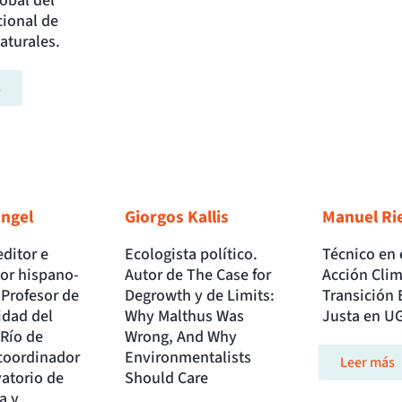
obal del
ional de
aturales.
s
ingel
Giorgos Kallis
Manuel Rie
editor e
Ecologista político.
Técnico en 
or hispano-
Autor de The Case for
Acción Clim
 Profesor de
Degrowth y de Limits:
Transición 
idad del
Why Malthus Was
Justa en U
Río de
Wrong, And Why
 coordinador
Environmentalists
Leer más
atorio de
Should Care
a y