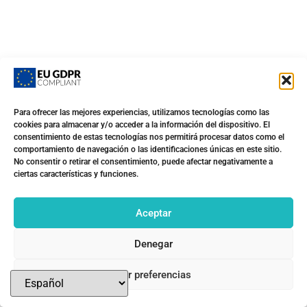
Para ofrecer las mejores experiencias, utilizamos tecnologías como las
cookies para almacenar y/o acceder a la información del dispositivo. El
consentimiento de estas tecnologías nos permitirá procesar datos como el
comportamiento de navegación o las identificaciones únicas en este sitio.
No consentir o retirar el consentimiento, puede afectar negativamente a
Inés de Lis
ciertas características y funciones.
Fue la voz principal y compositora de
Faneka, uno de los proyectos más brillantes
Aceptar
del folk alternativo estatal de la última
década; y ahora, Inés de Lis eleva vuelo
Denegar
formalmente en solitario, tras algunas
Ver preferencias
colaboraciones y algún que otro tema
suelto.