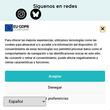
Síguenos en redes
Suscríbete a nuestra lista
Para ofrecer las mejores experiencias, utilizamos tecnologías como las
R&D et al. © 2026
cookies para almacenar y/o acceder a la información del dispositivo. El
Foto portada en decidim.forosocial.org: CC by-nc-nd
consentimiento de estas tecnologías nos permitirá procesar datos como el
comportamiento de navegación o las identificaciones únicas en este sitio.
Fotomovimiento
Xavi Ariza
,
Barcelona_Joanna
No consentir o retirar el consentimiento, puede afectar negativamente a
Política de privacidad
ciertas características y funciones.
Aceptar
Denegar
Ver preferencias