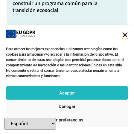
construir un programa común para la
transición ecosocial
Síguenos en redes
Para ofrecer las mejores experiencias, utilizamos tecnologías como las
cookies para almacenar y/o acceder a la información del dispositivo. El
consentimiento de estas tecnologías nos permitirá procesar datos como el
comportamiento de navegación o las identificaciones únicas en este sitio.
Suscríbete a nuestra lista
No consentir o retirar el consentimiento, puede afectar negativamente a
ciertas características y funciones.
Aceptar
R&D et al. © 2026
Foto portada en decidim.forosocial.org: CC by-nc-nd
Denegar
Fotomovimiento
Xavi Ariza
,
Barcelona_Joanna
Política de privacidad
Ver preferencias